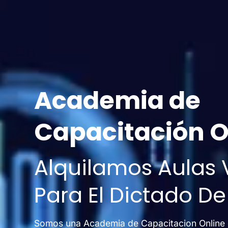
Academia de
Capacitación O
Alquilamos Aulas V
Para El Dictado D
Somos una Academia de Capacitacion Online 