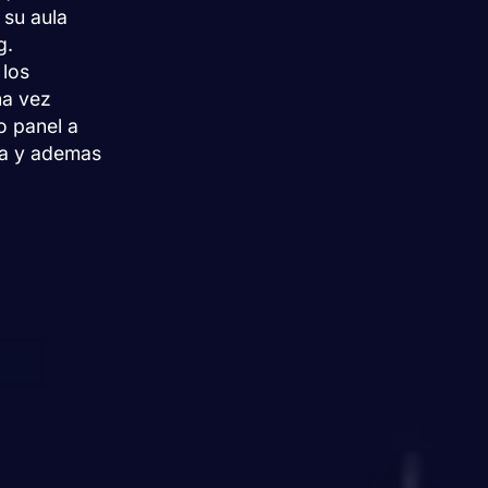
 su aula
g.
 los
na vez
o panel a
la y ademas